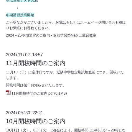
弱点診断テスト実施
↓
冬期講習授業開始
ご不明な点がございましたら、お電話もしくはホームページ問い合わせ欄よ
りお気軽にお尋ねください。
2024～25冬期講習のご案内 - 個別学習塾Map 三鷹台教室
2024
11
02 18:57
/
/
11月開校時間のご案内
11月10（日）は定休日ですが、近隣中学校定期試験直前につき、開校いた
します。
開校時間は後日お知らせいたします。
11月開校時間のご案内.pdf
(0.1MB)
2024
09
30 22:21
/
/
10月開校時間のご案内
10月1日（火）、8日（火）は都合により、開校時間は14時30分～20時とな