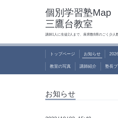
個別学習塾Map
三鷹台教室
講師1人に生徒2人まで、座席数8席のごく少
トップページ
お知らせ
20
教室の写真
講師紹介
塾長ブ
お知らせ