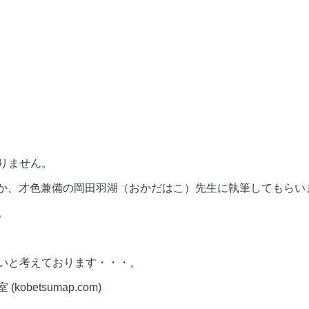
りません。
のか、才色兼備の岡田羽湖（おかだはこ）先生に執筆してもらい
。
いと考えております・・・。
obetsumap.com)