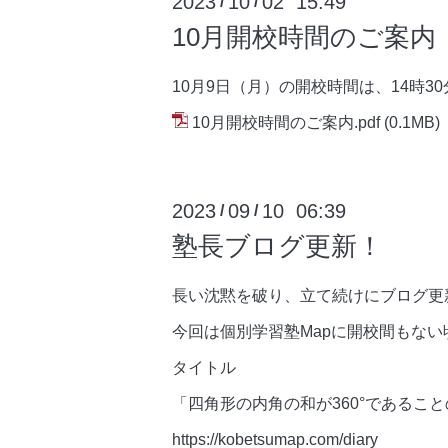
2023
10
02 15:49
/
/
10月開校時間のご案内
10月9日（月）の開校時間は、14時30
10月開校時間のご案内.pdf
(0.1MB)
2023
09
10 06:39
/
/
塾長ブログ更新！
長い沈黙を破り、立て続けにブログ更
今回は個別学習塾Mapに開校間もな
タイトル
「四角形の内角の和が360°であるこ
https://kobetsumap.com/diary