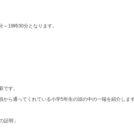
分～19時30分となります。
新です。
い頃から通ってくれている小学5年生の頭の中の一端を紹介しま
との証明」