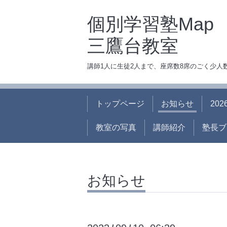
個別学習塾Map
三鷹台教室
講師1人に生徒2人まで、座席数8席のごく少
トップページ
お知らせ
20
教室の写真
講師紹介
塾長ブ
お知らせ