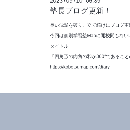
2023
09
10 06:39
/
/
塾長ブログ更新！
長い沈黙を破り、立て続けにブログ更
今回は個別学習塾Mapに開校間もな
タイトル
「四角形の内角の和が360°であるこ
https://kobetsumap.com/diary