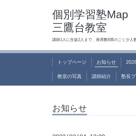
個別学習塾Map
三鷹台教室
講師1人に生徒2人まで、座席数8席のごく少
トップページ
お知らせ
20
教室の写真
講師紹介
塾長ブ
お知らせ