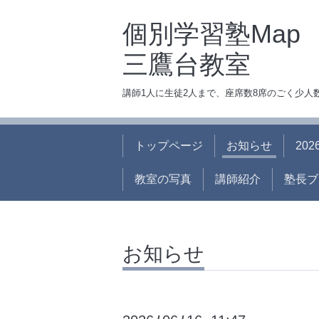
個別学習塾Map
三鷹台教室
講師1人に生徒2人まで、座席数8席のごく少
トップページ
お知らせ
20
教室の写真
講師紹介
塾長ブ
お知らせ