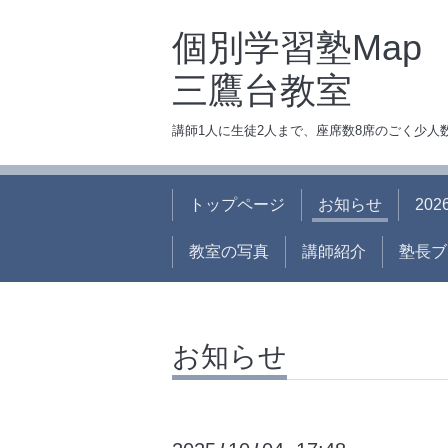
個別学習塾Map
三鷹台教室
講師1人に生徒2人まで、座席数8席のごく少
トップページ
お知らせ
20
教室の写真
講師紹介
塾長ブ
お知らせ