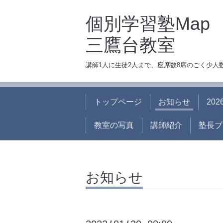
個別学習塾Map
三鷹台教室
講師1人に生徒2人まで、座席数8席のごく少
トップページ
お知らせ
20
教室の写真
講師紹介
塾長ブ
お知らせ