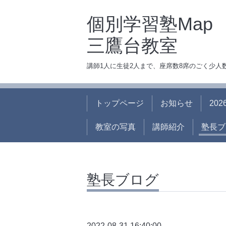
個別学習塾Map
三鷹台教室
講師1人に生徒2人まで、座席数8席のごく少
トップページ
お知らせ
20
教室の写真
講師紹介
塾長ブ
塾長ブログ
2022-08-31 16:40:00