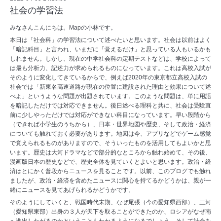
社会の学習法
みなさんこんにちは。Mapの小林です。
本日は「社会科」の学習法について述べたいと思います。社会は以前はよく
「暗記科目」と言われ、いまだに「覚えるだけ」と思っている人もいるかも
しれません。しかし、現在の中学社会科の定期テストなどは、学校によって
は最も分析力、記述力が求められるものになっています。これは高校入試が
そのように変化してきているからで、例えば2020年の東京都立高校入試の
社会では「新東名高速道路が現在の位置に建設された理由と効果について述
べよ」というような問題が出題されています。このような問題は、単に用語
を暗記しただけでは対応できません。後日述べる理科と共に、社会は受験直
前に少しやっただけでは対応ができない科目になっています。早い段階から
（できれば小学生のうちから）、日本・世界地図や歴史、そして政治・経済
についても触れておく必要があります。地図は今、アプリなどでゲーム感覚
で覚えられるものがありますので、そういったものを活用してもよいかと思
います。歴史は大河ドラマなどで部分的なところから触れ始めて、その後、
漫画版日本の歴史などで、歴史全体を見ていくとよいと思います。政治・経
済はとにかく普段からニュースを見ることです。以前、このブログでも触れ
ましたが、政治・経済を含めたニュースに関心を持てるかどうかは、親が一
緒にニュースを見てあげられるかどうかです。
そのようにしていくと、戦国時代末期、なぜ尾張（今の愛知県西部）、三河
（愛知県東部）出身の３人が天下を取ることができたのか、ロシアがなぜ南
へ進出したがるのかということもわかるようになるでしょう。そして社会を