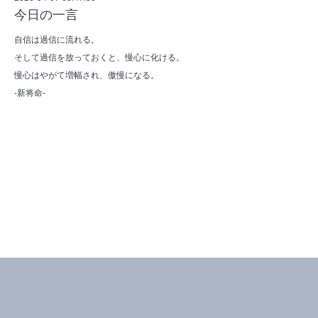
今日の一言
自信は過信に流れる。
そして過信を放っておくと、慢心に化ける。
慢心はやがて増幅され、傲慢になる。
-新将命-