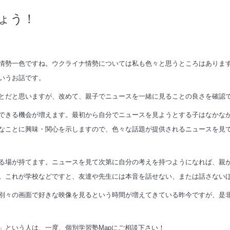
ょう！
情勢一色ですね。ウクライナ情勢については私も色々と思うところはありま
いうお話です。
とだと思いますが、改めて、親子でニュースを一緒に見ることの良さを確認
できる機会が増えます。最初から自分でニュースを見ようとする子はなかな
なことに興味・関心を示しますので、色々な話題が提供されるニュースを見
る場が持てます。ニュースを見て次第に自分の考えを持つようになれば、親
。これが学校などですと、友達や先生には本音を話せない、または話さない
別々の画面で好きな映像を見るという時間が増えてきている昨今ですが、是
」という人は、一度、個別学習塾Mapにご相談下さい！