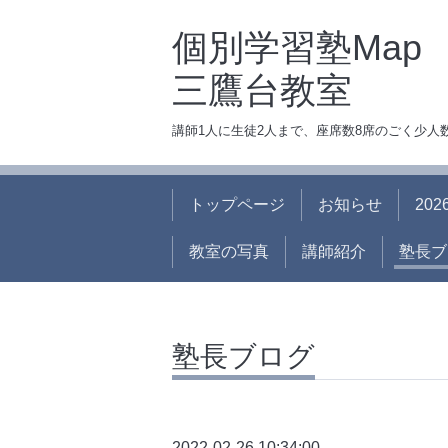
個別学習塾Map
三鷹台教室
講師1人に生徒2人まで、座席数8席のごく少
トップページ
お知らせ
20
教室の写真
講師紹介
塾長ブ
塾長ブログ
2022-02-26 10:34:00