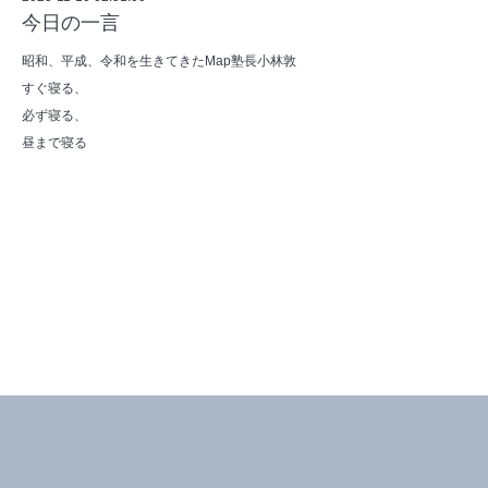
今日の一言
昭和、平成、令和を生きてきたMap塾長小林敦
すぐ寝る、
必ず寝る、
昼まで寝る