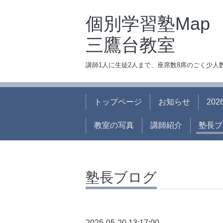
個別学習塾Map
三鷹台教室
講師1人に生徒2人まで、座席数8席のごく少
トップページ
お知らせ
20
教室の写真
講師紹介
塾長ブ
塾長ブログ
2025-05-20 13:17:00