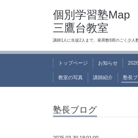
個別学習塾Map
三鷹台教室
講師1人に生徒2人まで、座席数8席のごく少
トップページ
お知らせ
20
教室の写真
講師紹介
塾長ブ
塾長ブログ
2025-03-30 18:01:00