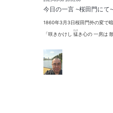
今日の一言 ~桜田門にて
1860年3月3日桜田門外の変
たけ
「咲きかけし
き心の 一房は 
猛