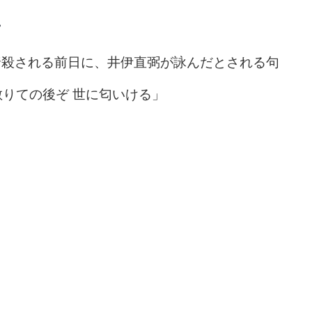
~
で暗殺される前日に、井伊直弼が詠んだとされる句
散りての後ぞ 世に匂いける」