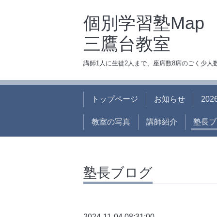
個別学習塾Map
三鷹台教室
講師1人に生徒2人まで、座席数8席のごく少
トップページ
お知らせ
20
教室の写真
講師紹介
塾長ブ
塾長ブログ
2024-11-04 08:31:00