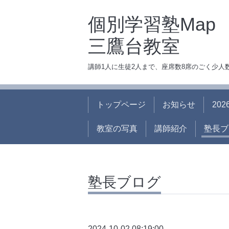
個別学習塾Map
三鷹台教室
講師1人に生徒2人まで、座席数8席のごく少
トップページ
お知らせ
20
教室の写真
講師紹介
塾長ブ
塾長ブログ
2024-10-02 08:19:00