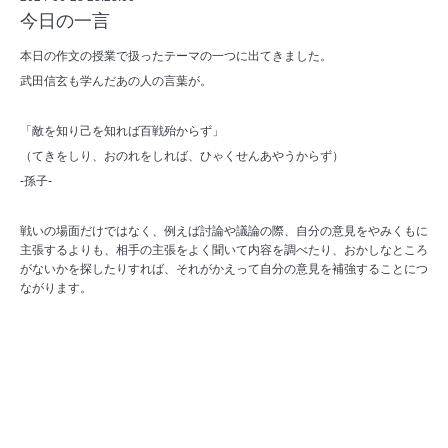
今日の一言
本日の作文の授業で扱ったテーマの一つに出てきました。
武田信玄も学んだあの人の言葉が。
「敵を知り己を知れば百戦殆からず」
（てきをしり、おのれをしれば、ひゃくせんあやうからず）
-孫子-
戦いの場面だけではなく、例えば討論や議論の際、自分の意見をやみくもに
主張するよりも、相手の主張をよく聞いて内容を調べたり、おかしなところ
がないかを探したりすれば、それがかえって自分の意見を補強することにつ
ながります。